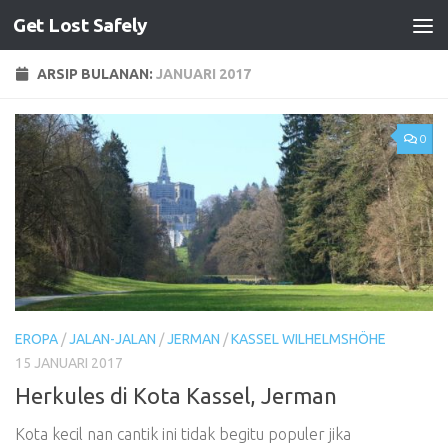
Get Lost Safely
Skip to content
ARSIP BULANAN:
JANUARI 2017
0
EROPA
/
JALAN-JALAN
/
JERMAN
/
KASSEL WILHELMSHÖHE
15 JANUARI 2017
Herkules di Kota Kassel, Jerman
Kota kecil nan cantik ini tidak begitu populer jika