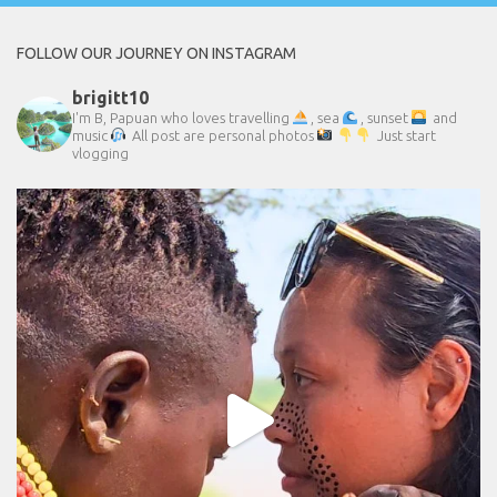
FOLLOW OUR JOURNEY ON INSTAGRAM
brigitt10
I'm B, Papuan who loves travelling
, sea
, sunset
and
music
All post are personal photos
Just start
vlogging