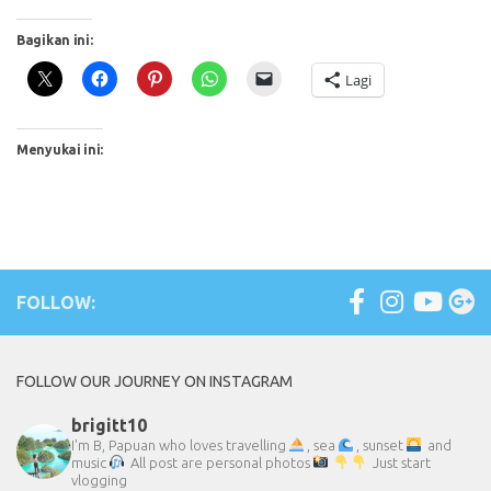
Bagikan ini:
Lagi
Menyukai ini:
FOLLOW:
FOLLOW OUR JOURNEY ON INSTAGRAM
brigitt10
I'm B, Papuan who loves travelling
, sea
, sunset
and
music
All post are personal photos
Just start
vlogging