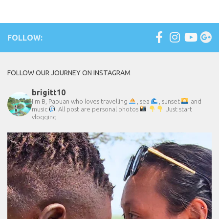
FOLLOW:
FOLLOW OUR JOURNEY ON INSTAGRAM
brigitt10
I'm B, Papuan who loves travelling
, sea
, sunset
and
music
All post are personal photos
Just start
vlogging